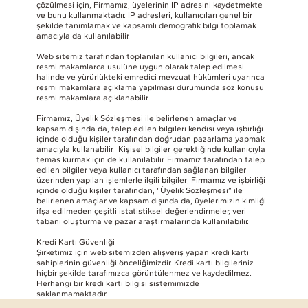
çözülmesi için, Firmamız, üyelerinin IP adresini kaydetmekte
ve bunu kullanmaktadır. IP adresleri, kullanıcıları genel bir
şekilde tanımlamak ve kapsamlı demografik bilgi toplamak
amacıyla da kullanılabilir.
Web sitemiz tarafından toplanılan kullanıcı bilgileri, ancak
resmi makamlarca usulüne uygun olarak talep edilmesi
halinde ve yürürlükteki emredici mevzuat hükümleri uyarınca
resmi makamlara açıklama yapılması durumunda söz konusu
resmi makamlara açıklanabilir.
Firmamız, Üyelik Sözleşmesi ile belirlenen amaçlar ve
kapsam dışında da, talep edilen bilgileri kendisi veya işbirliği
içinde olduğu kişiler tarafından doğrudan pazarlama yapmak
amacıyla kullanabilir. Kişisel bilgiler, gerektiğinde kullanıcıyla
temas kurmak için de kullanılabilir. Firmamız tarafından talep
edilen bilgiler veya kullanıcı tarafından sağlanan bilgiler
üzerinden yapılan işlemlerle ilgili bilgiler; Firmamız ve işbirliği
içinde olduğu kişiler tarafından, “Üyelik Sözleşmesi” ile
belirlenen amaçlar ve kapsam dışında da, üyelerimizin kimliği
ifşa edilmeden çeşitli istatistiksel değerlendirmeler, veri
tabanı oluşturma ve pazar araştırmalarında kullanılabilir.
Kredi Kartı Güvenliği
Şirketimiz için web sitemizden alışveriş yapan kredi kartı
sahiplerinin güvenliği önceliğimizdir. Kredi kartı bilgileriniz
hiçbir şekilde tarafımızca görüntülenmez ve kaydedilmez.
Herhangi bir kredi kartı bilgisi sistemimizde
saklanmamaktadır.