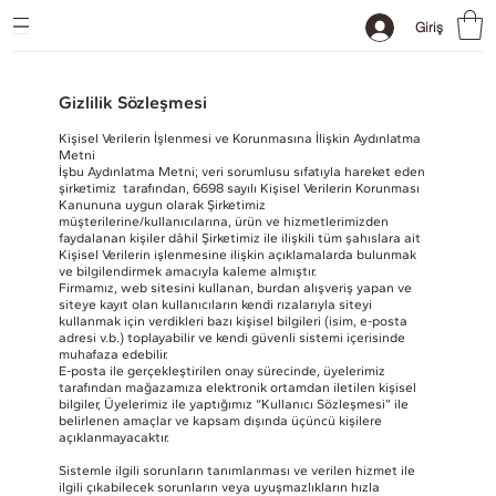
Giriş
Gizlilik Sözleşmesi
Kişisel Verilerin İşlenmesi ve Korunmasına İlişkin Aydınlatma
Metni
İşbu Aydınlatma Metni; veri sorumlusu sıfatıyla hareket eden
şirketimiz tarafından, 6698 sayılı Kişisel Verilerin Korunması
Kanununa uygun olarak Şirketimiz
müşterilerine/kullanıcılarına, ürün ve hizmetlerimizden
faydalanan kişiler dâhil Şirketimiz ile ilişkili tüm şahıslara ait
Kişisel Verilerin işlenmesine ilişkin açıklamalarda bulunmak
ve bilgilendirmek amacıyla kaleme almıştır.
Firmamız, web sitesini kullanan, burdan alışveriş yapan ve
siteye kayıt olan kullanıcıların kendi rızalarıyla siteyi
kullanmak için verdikleri bazı kişisel bilgileri (isim, e-posta
adresi v.b.) toplayabilir ve kendi güvenli sistemi içerisinde
muhafaza edebilir.
E-posta ile gerçekleştirilen onay sürecinde, üyelerimiz
tarafından mağazamıza elektronik ortamdan iletilen kişisel
bilgiler, Üyelerimiz ile yaptığımız “Kullanıcı Sözleşmesi” ile
belirlenen amaçlar ve kapsam dışında üçüncü kişilere
açıklanmayacaktır.
Sistemle ilgili sorunların tanımlanması ve verilen hizmet ile
ilgili çıkabilecek sorunların veya uyuşmazlıkların hızla